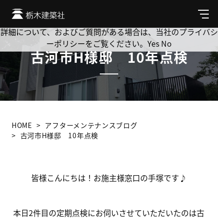
Cookie を使用して、お客様の活動を追跡してもよろしいです
か? 当社ではお客様のプライバシーを極めて重視しています。
メ
ニ
詳細について、およびご質問がある場合は、当社のプライバシ
ュ
ーポリシーをご覧ください。
Yes
No
ー
古河市H様邸 10年点検
HOME
アフターメンテナンスブログ
古河市H様邸 10年点検
皆様こんにちは！お施主様窓口の手塚です♪
本日2件目の定期点検にお伺いさせていただいたのは古