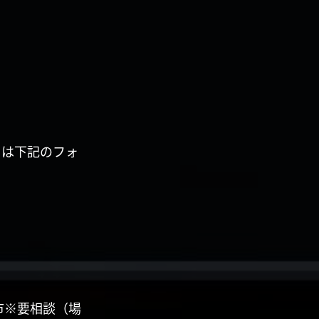
くは下記のフォ
市※要相談（場