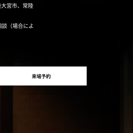
陸大宮市、常陸
相談（場合によ
来場予約