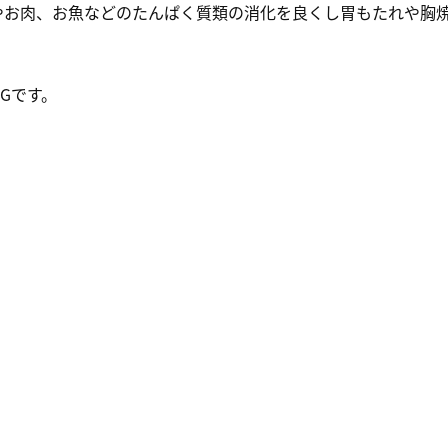
やお肉、お魚などのたんぱく質類の消化を良くし胃もたれや胸
G
です。