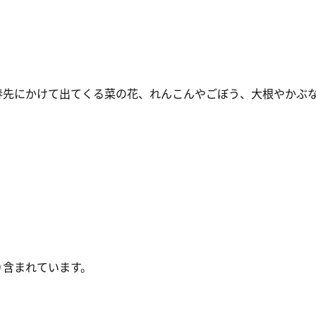
春先にかけて出てくる菜の花、れんこんやごぼう、大根やかぶな
り含まれ
ています。