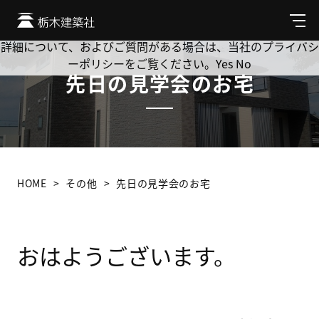
Cookie を使用して、お客様の活動を追跡してもよろしいです
か? 当社ではお客様のプライバシーを極めて重視しています。
メ
ニ
詳細について、およびご質問がある場合は、当社のプライバシ
ュ
ーポリシーをご覧ください。
Yes
No
ー
先日の見学会のお宅
HOME
その他
先日の見学会のお宅
おはようございます。