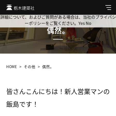
Cookie を使用して、お客様の活動を追跡してもよろしいです
か? 当社ではお客様のプライバシーを極めて重視しています。
メ
ニ
詳細について、およびご質問がある場合は、当社のプライバシ
ュ
ーポリシーをご覧ください。
Yes
No
ー
偶然。
HOME
その他
偶然。
皆さんこんにちは！新人営業マンの
飯島です！