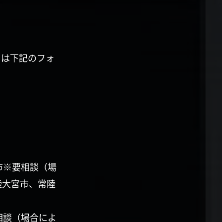
くは下記のフォ
市※要相談（場
陸大宮市、常陸
相談（場合によ