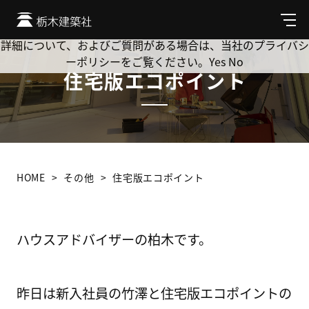
Cookie を使用して、お客様の活動を追跡してもよろしいです
か? 当社ではお客様のプライバシーを極めて重視しています。
メ
ニ
詳細について、およびご質問がある場合は、当社のプライバシ
ュ
ーポリシーをご覧ください。
Yes
No
ー
住宅版エコポイント
HOME
その他
住宅版エコポイント
ハウスアドバイザーの柏木です。
昨日は新入社員の竹澤と住宅版エコポイントの