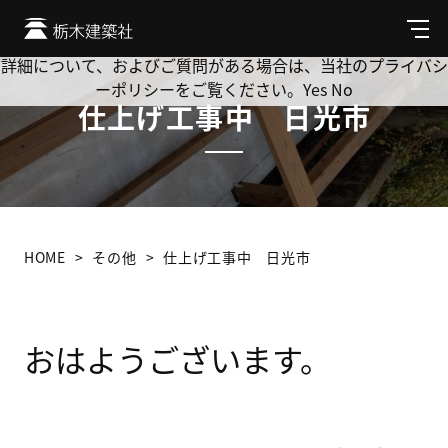
Cookie を使用して、お客様の活動を追跡してもよろしいです
か? 当社ではお客様のプライバシーを極めて重視しています。
メ
ニ
詳細について、およびご質問がある場合は、当社のプライバシ
ュ
ーポリシーをご覧ください。
Yes
No
ー
仕上げ工事中 日光市
HOME
その他
仕上げ工事中 日光市
おはようございます。