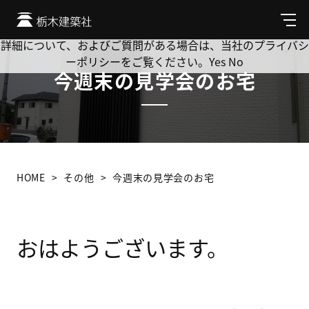
Cookie を使用して、お客様の活動を追跡してもよろしいです
か? 当社ではお客様のプライバシーを極めて重視しています。
メ
ニ
詳細について、およびご質問がある場合は、当社のプライバシ
ュ
ーポリシーをご覧ください。
Yes
No
ー
今週末の見学会のお宅
HOME
その他
今週末の見学会のお宅
おはようございます。