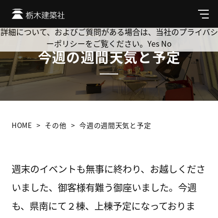
Cookie を使用して、お客様の活動を追跡してもよろしいです
か? 当社ではお客様のプライバシーを極めて重視しています。
メ
ニ
詳細について、およびご質問がある場合は、当社のプライバシ
ュ
ーポリシーをご覧ください。
Yes
No
ー
今週の週間天気と予定
HOME
その他
今週の週間天気と予定
週末のイベントも無事に終わり、お越しくださ
いました、御客様有難う御座いました。今週
も、県南にて２棟、上棟予定になっておりま