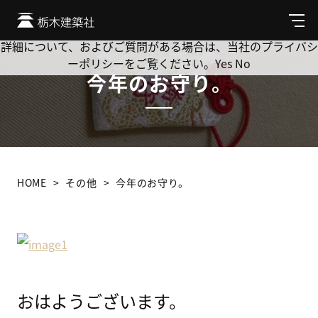
Cookie を使用して、お客様の活動を追跡してもよろしいです
か? 当社ではお客様のプライバシーを極めて重視しています。
メ
ニ
詳細について、およびご質問がある場合は、当社のプライバシ
ュ
ーポリシーをご覧ください。
Yes
No
ー
今年のお守り。
HOME
その他
今年のお守り。
おはようございます。