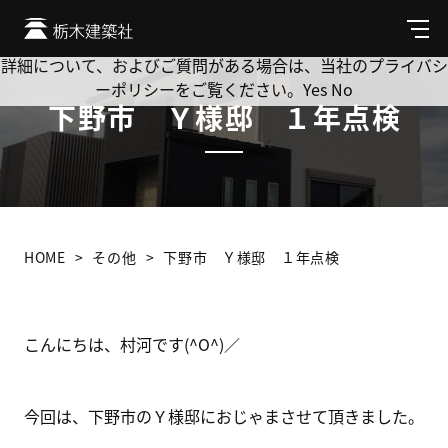
Cookie を使用して、お客様の活動を追跡してもよろしいです
か? 当社ではお客様のプライバシーを極めて重視しています。
メ
ニ
詳細について、およびご質問がある場合は、当社のプライバシ
ュ
ーポリシーをご覧ください。
Yes
No
ー
下野市 Ｙ様邸 １年点検
HOME
その他
下野市 Ｙ様邸 １年点検
こんにちは、村河です(^O^)／
今回は、下野市のＹ様邸におじゃまさせて頂きました。