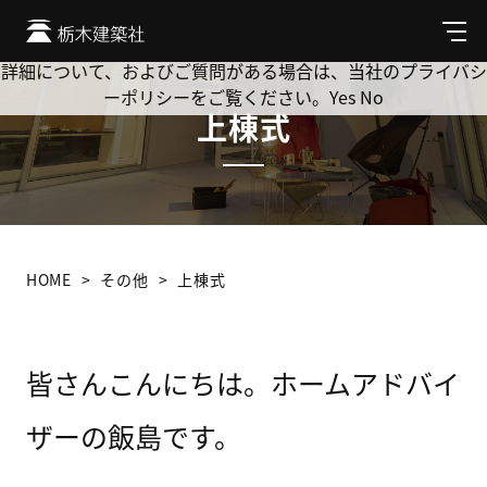
Cookie を使用して、お客様の活動を追跡してもよろしいです
か? 当社ではお客様のプライバシーを極めて重視しています。
メ
ニ
詳細について、およびご質問がある場合は、当社のプライバシ
ュ
ーポリシーをご覧ください。
Yes
No
ー
上棟式
HOME
その他
上棟式
皆さんこんにちは。ホームアドバイ
ザーの飯島です。