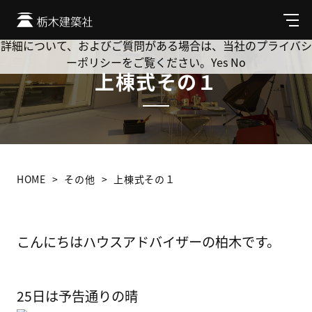
Cookie を使用して、お客様の活動を追跡してもよろしいです
か? 当社ではお客様のプライバシーを極めて重視しています。
メ
ニ
詳細について、およびご質問がある場合は、当社のプライバシ
ュ
ーポリシーをご覧ください。
Yes
No
ー
上棟式その１
HOME
その他
上棟式その１
こんにちはハウスアドバイザーの柏木です。
25日は予告通りの晴