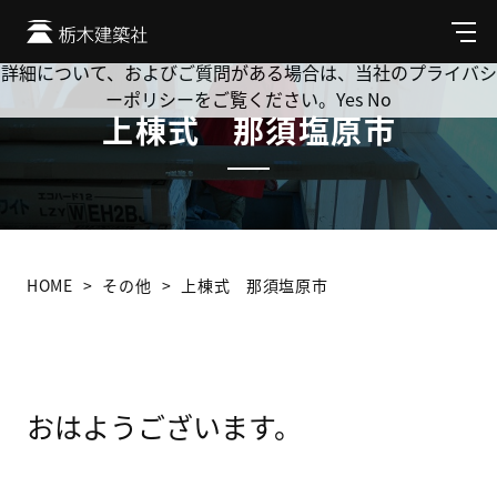
Cookie を使用して、お客様の活動を追跡してもよろしいです
か? 当社ではお客様のプライバシーを極めて重視しています。
メ
ニ
詳細について、およびご質問がある場合は、当社のプライバシ
ュ
ーポリシーをご覧ください。
Yes
No
ー
上棟式 那須塩原市
HOME
その他
上棟式 那須塩原市
おはようございます。