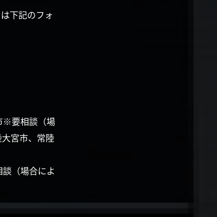
くは下記のフォ
市※要相談（場
陸大宮市、常陸
相談（場合によ