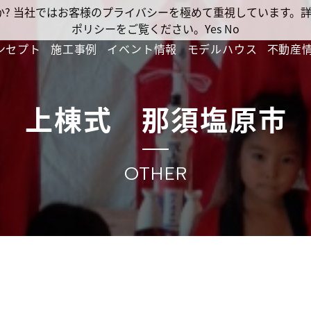
ですか? 当社ではお客様のプライバシーを極めて重視しています
ポリシーをご覧ください。
Yes
No
ンセプト
施工事例
イベント情報
モデルハウス
不動産
上棟式 那須塩原市
OTHER