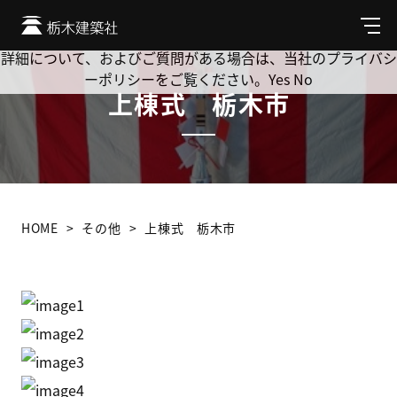
Cookie を使用して、お客様の活動を追跡してもよろしいです
か? 当社ではお客様のプライバシーを極めて重視しています。
メ
ニ
詳細について、およびご質問がある場合は、当社のプライバシ
ュ
ーポリシーをご覧ください。
Yes
No
ー
上棟式 栃木市
HOME
その他
上棟式 栃木市