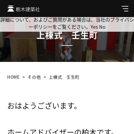
Cookie を使用して、お客様の活動を追跡してもよろしいです
か? 当社ではお客様のプライバシーを極めて重視しています。
メ
ニ
詳細について、およびご質問がある場合は、当社のプライバシ
ュ
ーポリシーをご覧ください。
Yes
No
ー
上棟式 壬生町
HOME
その他
上棟式 壬生町
おはようございます。
ホームアドバイザーの柏木です。