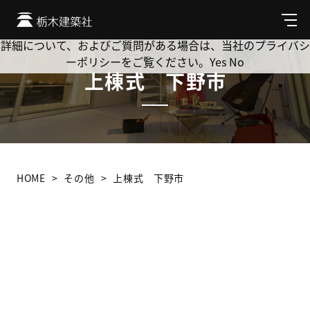
Cookie を使用して、お客様の活動を追跡してもよろしいです
か? 当社ではお客様のプライバシーを極めて重視しています。
メ
ニ
詳細について、およびご質問がある場合は、当社のプライバシ
ュ
ーポリシーをご覧ください。
Yes
No
ー
上棟式 下野市
HOME
その他
上棟式 下野市