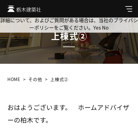
Cookie を使用して、お客様の活動を追跡してもよろしいです
か? 当社ではお客様のプライバシーを極めて重視しています。
メ
ニ
詳細について、およびご質問がある場合は、当社のプライバシ
ュ
ーポリシーをご覧ください。
Yes
No
ー
上棟式②
HOME
その他
上棟式②
おはようございます。 ホームアドバイザ
ーの柏木です。