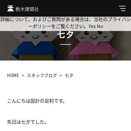
Cookie を使用して、お客様の活動を追跡してもよろしいです
か? 当社ではお客様のプライバシーを極めて重視しています。
メ
ニ
詳細について、およびご質問がある場合は、当社のプライバシ
ュ
ーポリシーをご覧ください。
Yes
No
ー
七夕
HOME
スタッフブログ
七夕
こんにちは設計の足利です。
先日は七夕でした。