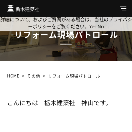
Cookie を使用して、お客様の活動を追跡してもよろしいです
か? 当社ではお客様のプライバシーを極めて重視しています。
メ
ニ
詳細について、およびご質問がある場合は、当社のプライバシ
ュ
ーポリシーをご覧ください。
Yes
No
ー
リフォーム現場パトロール
HOME
その他
リフォーム現場パトロール
こんにちは 栃木建築社 神山です。