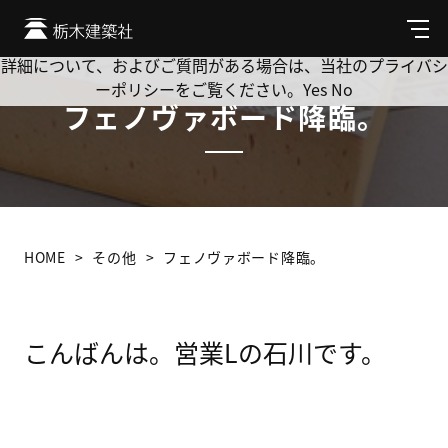
Cookie を使用して、お客様の活動を追跡してもよろしいです
か? 当社ではお客様のプライバシーを極めて重視しています。
メ
ニ
詳細について、およびご質問がある場合は、当社のプライバシ
ュ
ーポリシーをご覧ください。
Yes
No
ー
フェノヴァボード降臨。
HOME
その他
フェノヴァボード降臨。
こんばんは。営業Lの石川です。