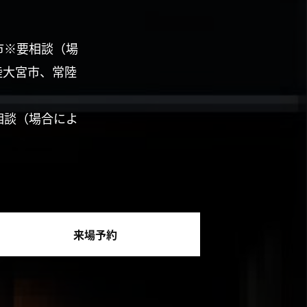
市※要相談（場
陸大宮市、常陸
相談（場合によ
来場予約