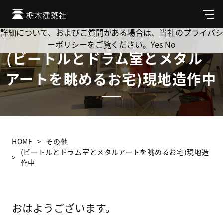
Cookie を使用して、お客様の活動を追跡してもよろしいです
か? 当社ではお客様のプライバシーを極めて重視しています。
メ
ニ
詳細について、およびご質問がある場合は、当社のプライバシ
ュ
ーポリシーをご覧ください。
Yes
No
ー
(ビートルとドラム室とメタル
アートを眺めるお宅)現地造作中
HOME
その他
(ビートルとドラム室とメタルアートを眺めるお宅)現地造
作中
おはようございます。