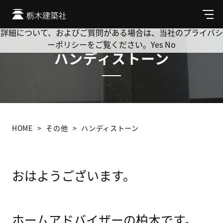
Cookie を使用して、お客様の活動を追跡してもよろしいです
か? 当社ではお客様のプライバシーを極めて重視しています。
メ
ニ
詳細について、およびご質問がある場合は、当社のプライバシ
ュ
ーポリシーをご覧ください。
Yes
No
ー
ハンディストーン
HOME
その他
ハンディストーン
おはようございます。
ホームアドバイザーの柏木です。