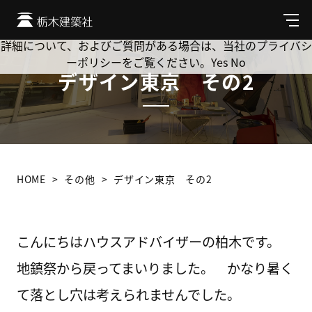
Cookie を使用して、お客様の活動を追跡してもよろしいです
か? 当社ではお客様のプライバシーを極めて重視しています。
メ
ニ
詳細について、およびご質問がある場合は、当社のプライバシ
ュ
ーポリシーをご覧ください。
Yes
No
ー
デザイン東京 その2
HOME
その他
デザイン東京 その2
こんにちはハウスアドバイザーの柏木です。
地鎮祭から戻ってまいりました。 かなり暑く
て落とし穴は考えられませんでした。