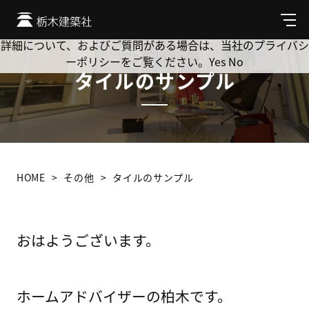
Cookie を使用して、お客様の活動を追跡してもよろしいです
か? 当社ではお客様のプライバシーを極めて重視しています。
メ
ニ
詳細について、およびご質問がある場合は、当社のプライバシ
ュ
ーポリシーをご覧ください。
Yes
No
ー
タイルのサンプル
HOME
その他
タイルのサンプル
おはようございます。
ホームアドバイザーの柏木です。