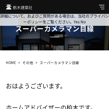
Cookie を使用して、お客様の活動を追跡してもよろしいです
か? 当社ではお客様のプライバシーを極めて重視しています。
メ
ニ
詳細について、およびご質問がある場合は、当社のプライバシ
ュ
ーポリシーをご覧ください。
Yes
No
ー
スーパーカメラマン目線
HOME
その他
スーパーカメラマン目線
おはようございます。
ホームアドバイザーの柏木です。