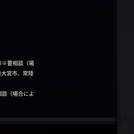
市※要相談（場
陸大宮市、常陸
相談（場合によ