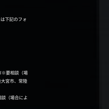
くは下記のフォ
市※要相談（場
陸大宮市、常陸
相談（場合によ