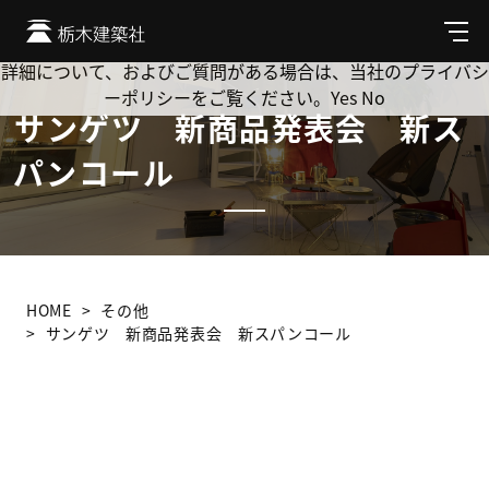
Cookie を使用して、お客様の活動を追跡してもよろしいです
か? 当社ではお客様のプライバシーを極めて重視しています。
メ
ニ
詳細について、およびご質問がある場合は、当社のプライバシ
ュ
ーポリシーをご覧ください。
Yes
No
ー
サンゲツ 新商品発表会 新ス
パンコール
HOME
その他
サンゲツ 新商品発表会 新スパンコール