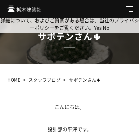
Cookie を使用して、お客様の活動を追跡してもよろしいです
か? 当社ではお客様のプライバシーを極めて重視しています。
メ
ニ
詳細について、およびご質問がある場合は、当社のプライバシ
ュ
ーポリシーをご覧ください。
Yes
No
ー
サボテンさん🌵
HOME
スタッフブログ
サボテンさん🌵
こんにちは。
設計部の平澤です。