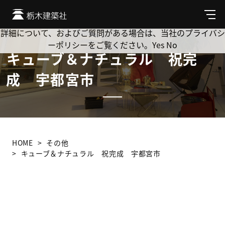
Cookie を使用して、お客様の活動を追跡してもよろしいです
か? 当社ではお客様のプライバシーを極めて重視しています。
メ
ニ
詳細について、およびご質問がある場合は、当社のプライバシ
ュ
ーポリシーをご覧ください。
Yes
No
ー
キューブ＆ナチュラル 祝完
成 宇都宮市
HOME
その他
キューブ＆ナチュラル 祝完成 宇都宮市