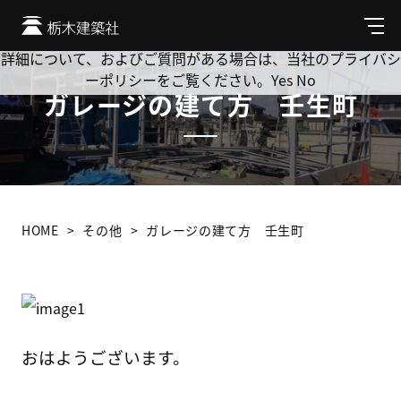
Cookie を使用して、お客様の活動を追跡してもよろしいです
か? 当社ではお客様のプライバシーを極めて重視しています。
メ
ニ
詳細について、およびご質問がある場合は、当社のプライバシ
ュ
ーポリシーをご覧ください。
Yes
No
ー
ガレージの建て方 壬生町
HOME
その他
ガレージの建て方 壬生町
おはようございます。