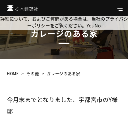
Cookie を使用して、お客様の活動を追跡してもよろしいです
か? 当社ではお客様のプライバシーを極めて重視しています。
メ
ニ
詳細について、およびご質問がある場合は、当社のプライバシ
ュ
ーポリシーをご覧ください。
Yes
No
ー
ガレージのある家
HOME
その他
ガレージのある家
今月末までとなりました、宇都宮市のY様
邸