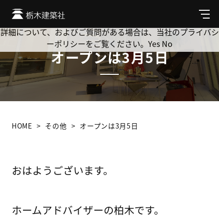
Cookie を使用して、お客様の活動を追跡してもよろしいです
か? 当社ではお客様のプライバシーを極めて重視しています。
メ
ニ
詳細について、およびご質問がある場合は、当社のプライバシ
ュ
ーポリシーをご覧ください。
Yes
No
ー
オープンは3月5日
HOME
その他
オープンは3月5日
おはようございます。
ホームアドバイザーの柏木です。