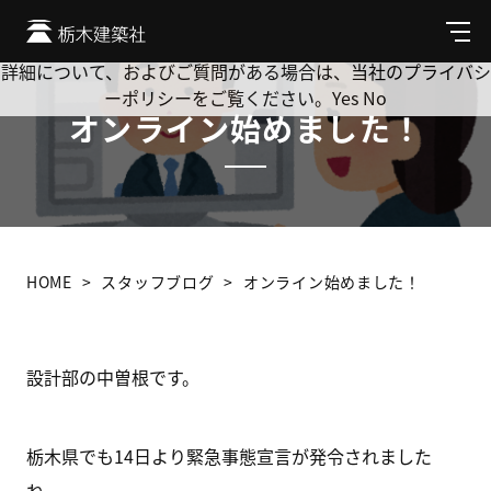
Cookie を使用して、お客様の活動を追跡してもよろしいです
か? 当社ではお客様のプライバシーを極めて重視しています。
メ
ニ
詳細について、およびご質問がある場合は、当社のプライバシ
ュ
ーポリシーをご覧ください。
Yes
No
ー
オンライン始めました！
HOME
スタッフブログ
オンライン始めました！
設計部の中曽根です。
栃木県でも14日より緊急事態宣言が発令されました