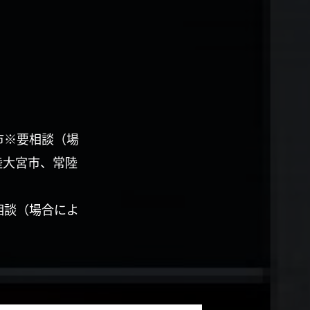
市※要相談（場
陸大宮市、常陸
相談（場合によ