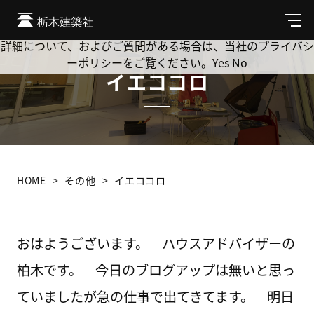
Cookie を使用して、お客様の活動を追跡してもよろしいです
か? 当社ではお客様のプライバシーを極めて重視しています。
メ
ニ
詳細について、およびご質問がある場合は、当社のプライバシ
ュ
ーポリシーをご覧ください。
Yes
No
ー
イエココロ
HOME
その他
イエココロ
おはようございます。 ハウスアドバイザーの
柏木です。 今日のブログアップは無いと思っ
ていましたが急の仕事で出てきてます。 明日