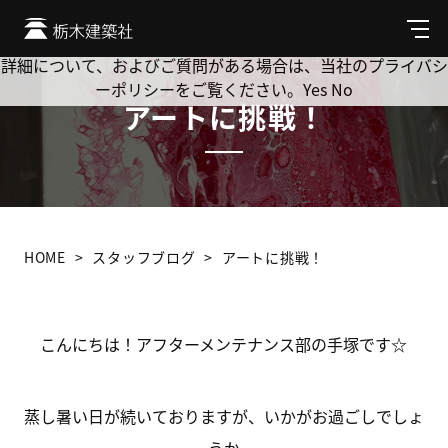
Cookie を使用して、お客様の活動を追跡してもよろしいです
か? 当社ではお客様のプライバシーを極めて重視しています。
メ
ニ
詳細について、およびご質問がある場合は、当社のプライバシ
ュ
ーポリシーをご覧ください。
Yes
No
ー
アートに挑戦！
HOME
スタッフブログ
アートに挑戦！
こんにちは！アフターメンテナンス部の手塚です☆
蒸し暑い日が続いておりますが、いかがお過ごしでしょ