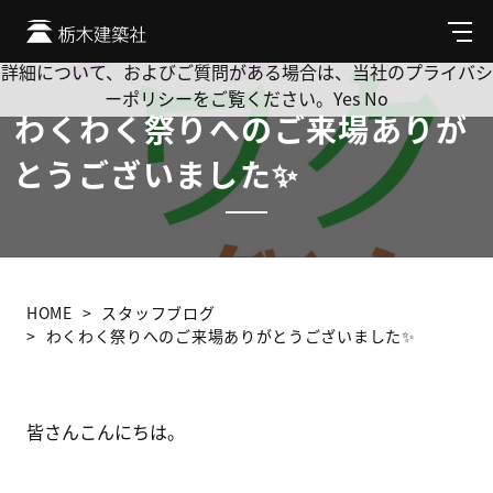
Cookie を使用して、お客様の活動を追跡してもよろしいです
か? 当社ではお客様のプライバシーを極めて重視しています。
メ
ニ
詳細について、およびご質問がある場合は、当社のプライバシ
ュ
ーポリシーをご覧ください。
Yes
No
ー
わくわく祭りへのご来場ありが
とうございました✨
HOME
スタッフブログ
わくわく祭りへのご来場ありがとうございました✨
皆さんこんにちは。