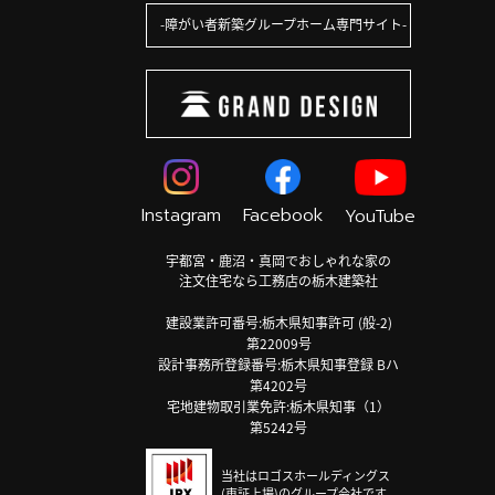
障がい者新築グループホーム専門サイト
Instagram
Facebook
YouTube
宇都宮・鹿沼・真岡でおしゃれな家の
注文住宅なら工務店の栃木建築社
建設業許可番号:栃木県知事許可 (般-2)
第22009号
設計事務所登録番号:栃木県知事登録 Bハ
第4202号
宅地建物取引業免許:栃木県知事（1）
第5242号
当社はロゴスホールディングス
(東証上場)のグループ会社です