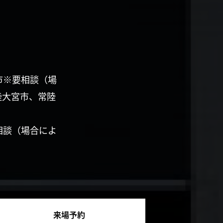
市※要相談（場
陸大宮市、常陸
相談（場合によ
来場予約