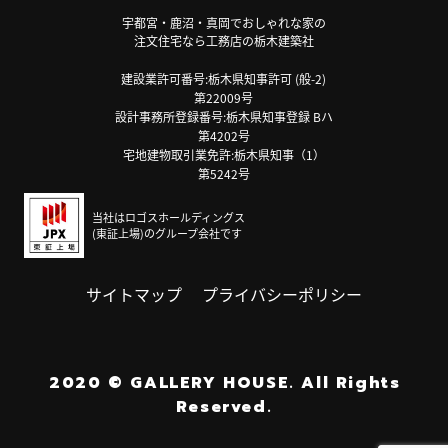
宇都宮・鹿沼・真岡でおしゃれな家の
注文住宅なら工務店の栃木建築社
建設業許可番号:栃木県知事許可 (般-2)
第22009号
設計事務所登録番号:栃木県知事登録 Bハ
第4202号
宅地建物取引業免許:栃木県知事（1）
第5242号
当社はロゴスホールディングス
(東証上場)のグループ会社です
サイトマップ
プライバシーポリシー
2020
©
GALLERY HOUSE.
All Rights
Reserved.