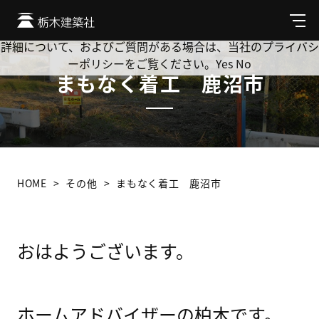
Cookie を使用して、お客様の活動を追跡してもよろしいです
か? 当社ではお客様のプライバシーを極めて重視しています。
メ
ニ
詳細について、およびご質問がある場合は、当社のプライバシ
ュ
ーポリシーをご覧ください。
Yes
No
ー
まもなく着工 鹿沼市
HOME
その他
まもなく着工 鹿沼市
おはようございます。
ホームアドバイザーの柏木です。