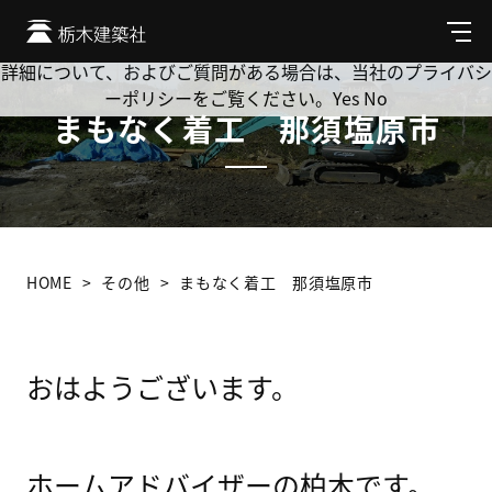
Cookie を使用して、お客様の活動を追跡してもよろしいです
か? 当社ではお客様のプライバシーを極めて重視しています。
メ
ニ
詳細について、およびご質問がある場合は、当社のプライバシ
ュ
ーポリシーをご覧ください。
Yes
No
ー
まもなく着工 那須塩原市
HOME
その他
まもなく着工 那須塩原市
おはようございます。
ホームアドバイザーの柏木です。