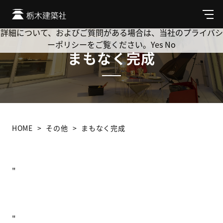
Cookie を使用して、お客様の活動を追跡してもよろしいです
か? 当社ではお客様のプライバシーを極めて重視しています。
メ
ニ
詳細について、およびご質問がある場合は、当社のプライバシ
ュ
ーポリシーをご覧ください。
Yes
No
ー
まもなく完成
HOME
その他
まもなく完成
"
"