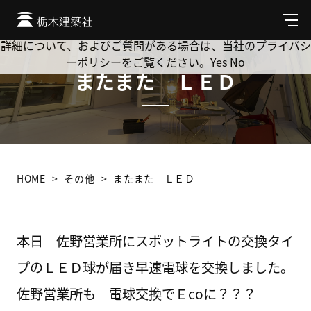
Cookie を使用して、お客様の活動を追跡してもよろしいです
か? 当社ではお客様のプライバシーを極めて重視しています。
メ
ニ
詳細について、およびご質問がある場合は、当社のプライバシ
ュ
ーポリシーをご覧ください。
Yes
No
ー
またまた ＬＥＤ
HOME
その他
またまた ＬＥＤ
本日 佐野営業所にスポットライトの交換タイ
プのＬＥＤ球が届き早速電球を交換しました。
佐野営業所も 電球交換でＥcoに？？？