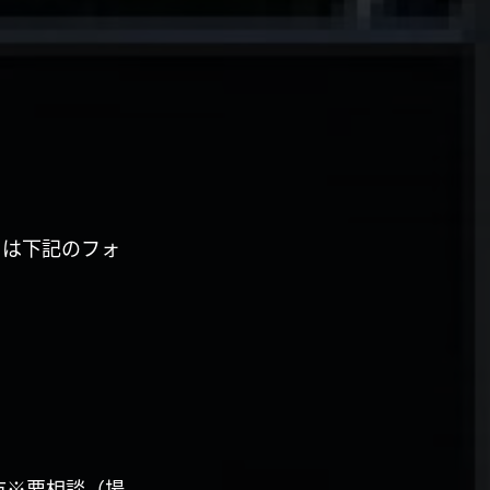
くは下記のフォ
市※要相談（場