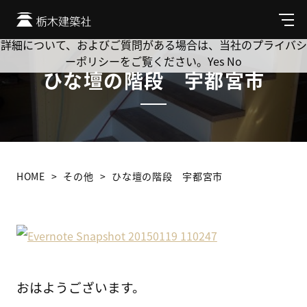
Cookie を使用して、お客様の活動を追跡してもよろしいです
か? 当社ではお客様のプライバシーを極めて重視しています。
メ
ニ
詳細について、およびご質問がある場合は、当社のプライバシ
ュ
ーポリシーをご覧ください。
Yes
No
ー
ひな壇の階段 宇都宮市
HOME
その他
ひな壇の階段 宇都宮市
おはようございます。